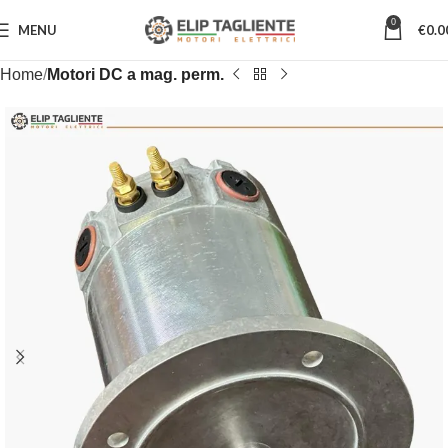
0
MENU
€
0.0
Home
Motori DC a mag. perm.