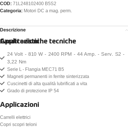
COD:
71L248102400 B5S2
Categoria:
Motori DC a mag. perm.
Descrizione
Caratteristiche tecniche
Applicazioni
24 Volt - 810 W - 2400 RPM - 44 Amp. - Serv. S2 -
3,22 Nm
Serie L - Flangia MEC71 B5
Magneti permanenti in ferrite sinterizzata
Cuscinetti di alta qualità lubrificati a vita
Grado di protezione IP 54
Applicazioni
Carrelli elettrici
Copri scopri teloni