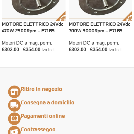
MOTORE ELETTRICO 24Vdc
MOTORE ELETTRICO 24Vdc
470W 2500Rpm – E71B5
700W 3000Rpm – E71B5
Motori DC a mag. perm.
Motori DC a mag. perm.
€
302.00
-
€
354.00
€
302.00
-
€
354.00
Iva Incl.
Iva Incl.
SCEGLI
SCEGLI
Ritiro in negozio
Consegna a domicilio
Pagamenti online
Contrassegno