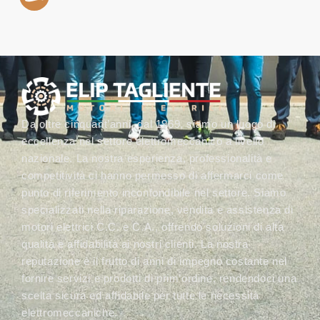
Da oltre cinquant’anni, dal 1969, siamo un luogo di
eccellenza nel settore elettromeccanico a livello
nazionale. La nostra esperienza, professionalità e
competitività ci hanno permesso di affermarci come
punto di riferimento inconfondibile nel settore. Siamo
specializzati nella riparazione, vendita e assistenza di
motori elettrici C.C. e C.A., offrendo soluzioni di alta
qualità e affidabilità ai nostri clienti. La nostra
reputazione è il frutto di anni di impegno costante nel
fornire servizi e prodotti di prim’ordine, rendendoci una
scelta sicura ed affidabile per tutte le necessità
elettromeccaniche.