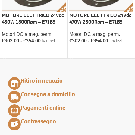
MOTORE ELETTRICO 24Vdc
MOTORE ELETTRICO 24Vdc
450W 1800Rpm – E71B5
470W 2500Rpm – E71B5
Motori DC a mag. perm.
Motori DC a mag. perm.
€
302.00
-
€
354.00
€
302.00
-
€
354.00
Iva Incl.
Iva Incl.
SCEGLI
SCEGLI
Ritiro in negozio
Consegna a domicilio
Pagamenti online
Contrassegno