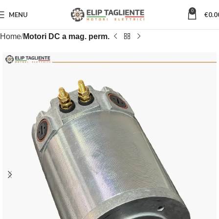
0
MENU
€
0.0
Home
Motori DC a mag. perm.