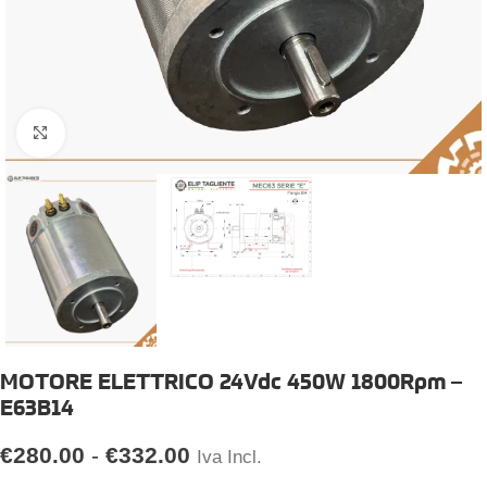
Click to enlarge
MOTORE ELETTRICO 24Vdc 450W 1800Rpm –
E63B14
€
280.00
-
€
332.00
Iva Incl.