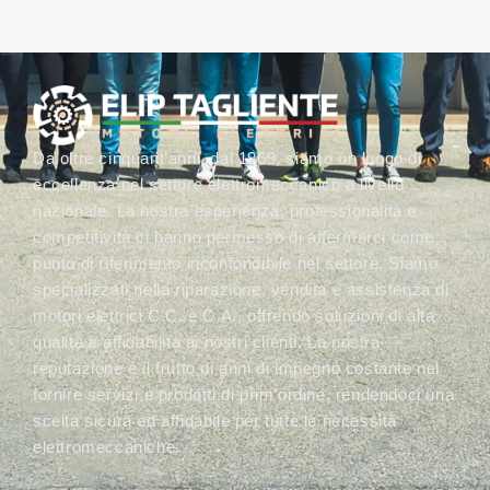
Da oltre cinquant’anni, dal 1969, siamo un luogo di
eccellenza nel settore elettromeccanico a livello
nazionale. La nostra esperienza, professionalità e
competitività ci hanno permesso di affermarci come
punto di riferimento inconfondibile nel settore. Siamo
specializzati nella riparazione, vendita e assistenza di
motori elettrici C.C. e C.A., offrendo soluzioni di alta
qualità e affidabilità ai nostri clienti. La nostra
reputazione è il frutto di anni di impegno costante nel
fornire servizi e prodotti di prim’ordine, rendendoci una
scelta sicura ed affidabile per tutte le necessità
elettromeccaniche.