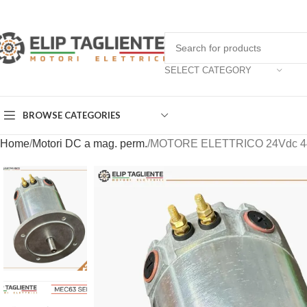
Applicazioni
SELECT CATEGORY
BROWSE CATEGORIES
Home
Motori DC a mag. perm.
MOTORE ELETTRICO 24Vdc 4