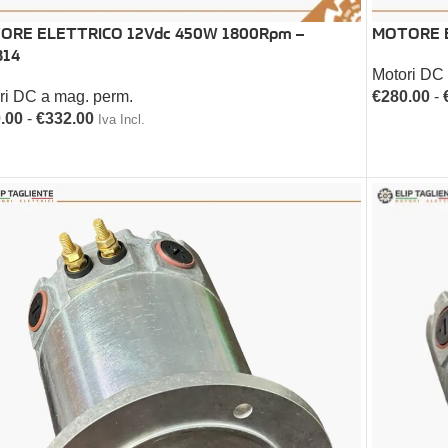
ORE ELETTRICO 12Vdc 450W 1800Rpm –
MOTORE E
B14
Motori DC
ri DC a mag. perm.
€
280.00
-
.00
-
€
332.00
Iva Incl.
SCEGLI
EGLI