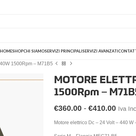
HOME
SHOP
CHI SIAMO
SERVIZI PRINCIPALI
SERVIZI AVANZATI
CONTAT
40W 1500Rpm – M71B5
MOTORE ELETTR
1500Rpm – M71B
€
360.00
-
€
410.00
Iva Inc
Motore elettrico Dc – 24 Volt – 440 