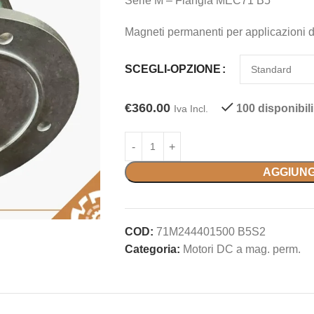
Serie M – Flangia MEC71 B5
Magneti permanenti per applicazioni di
SCEGLI-OPZIONE
€
360.00
100 disponibili
Iva Incl.
AGGIUNG
COD:
71M244401500 B5S2
Categoria:
Motori DC a mag. perm.