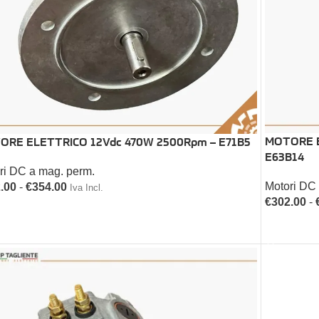
MOTORE E
ORE ELETTRICO 12Vdc 470W 2500Rpm – E71B5
E63B14
ri DC a mag. perm.
Motori DC
.00
-
€
354.00
Iva Incl.
€
302.00
-
EGLI
SCEGLI