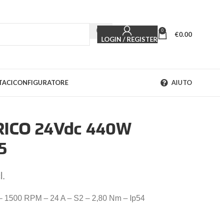
0
€
0.00
LOGIN / REGISTER
TACI
CONFIGURATORE
AIUTO
ICO 24Vdc 440W
5
l.
W – 1500 RPM – 24 A – S2 – 2,80 Nm – Ip54