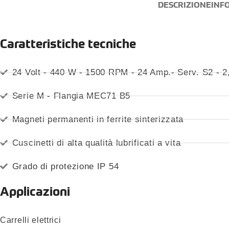
DESCRIZIONE
INF
Caratteristiche tecniche
24 Volt - 440 W - 1500 RPM - 24 Amp.- Serv. S2 - 
Serie M - Flangia MEC71 B5
Magneti permanenti in ferrite sinterizzata
Cuscinetti di alta qualità lubrificati a vita
Grado di protezione IP 54
Applicazioni
Carrelli elettrici