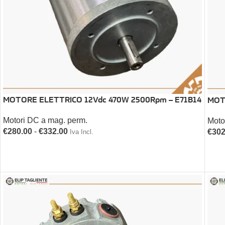
MOTORE ELETTRICO 12Vdc 470W 2500Rpm – E71B14
MOT
Motori DC a mag. perm.
Moto
€
280.00
-
€
332.00
€
302
Iva Incl.
SCEGLI
SC