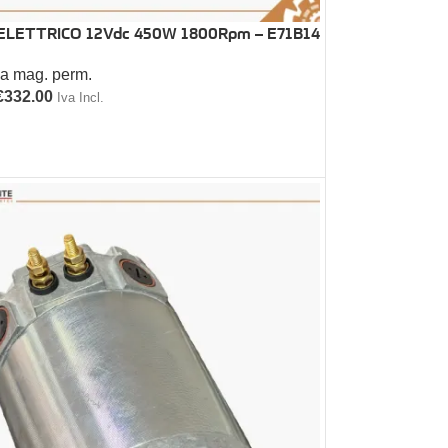
LETTRICO 12Vdc 450W 1800Rpm – E71B14
 a mag. perm.
€
332.00
Iva Incl.