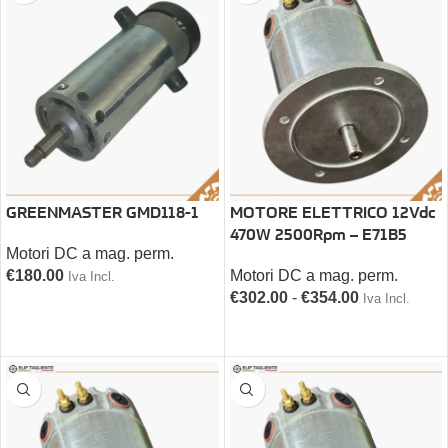
GREENMASTER GMD118-1
MOTORE ELETTRICO 12Vdc
470W 2500Rpm – E71B5
Motori DC a mag. perm.
€
180.00
Motori DC a mag. perm.
Iva Incl.
€
302.00
-
€
354.00
Iva Incl.
AGGIUNGI AL CARRELLO
SCEGLI