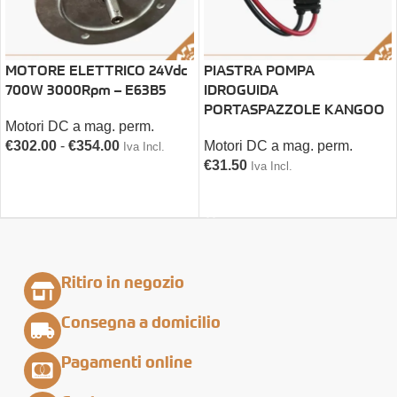
MOTORE ELETTRICO 24Vdc
PIASTRA POMPA
700W 3000Rpm – E63B5
IDROGUIDA
PORTASPAZZOLE KANGOO
Motori DC a mag. perm.
€
302.00
-
€
354.00
Motori DC a mag. perm.
Iva Incl.
€
31.50
Iva Incl.
SCEGLI
AGGIUNGI AL CARRELLO
Ritiro in negozio
Consegna a domicilio
Pagamenti online