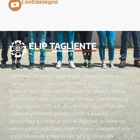
Contrassegno
Da oltre cinquant’anni, dal 1969, siamo un luogo di
eccellenza nel settore elettromeccanico a livello
nazionale. La nostra esperienza, professionalità e
competitività ci hanno permesso di affermarci come
punto di riferimento inconfondibile nel settore. Siamo
specializzati nella riparazione, vendita e assistenza di
motori elettrici C.C. e C.A., offrendo soluzioni di alta
qualità e affidabilità ai nostri clienti. La nostra
reputazione è il frutto di anni di impegno costante nel
fornire servizi e prodotti di prim’ordine, rendendoci una
scelta sicura ed affidabile per tutte le necessità