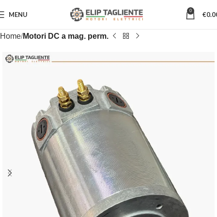
0
MENU
€
0.0
Home
Motori DC a mag. perm.