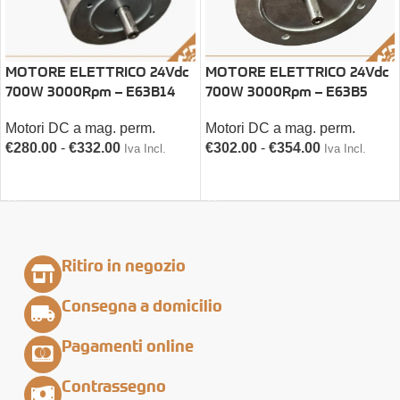
MOTORE ELETTRICO 24Vdc
MOTORE ELETTRICO 24Vdc
700W 3000Rpm – E63B14
700W 3000Rpm – E63B5
Motori DC a mag. perm.
Motori DC a mag. perm.
€
280.00
-
€
332.00
€
302.00
-
€
354.00
Iva Incl.
Iva Incl.
SCEGLI
SCEGLI
Ritiro in negozio
Consegna a domicilio
Pagamenti online
Contrassegno