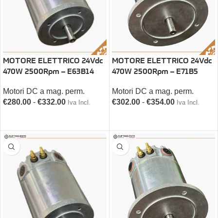
MOTORE ELETTRICO 24Vdc
MOTORE ELETTRICO 24Vdc
470W 2500Rpm – E63B14
470W 2500Rpm – E71B5
Motori DC a mag. perm.
Motori DC a mag. perm.
€
280.00
-
€
332.00
€
302.00
-
€
354.00
Iva Incl.
Iva Incl.
SCEGLI
SCEGLI