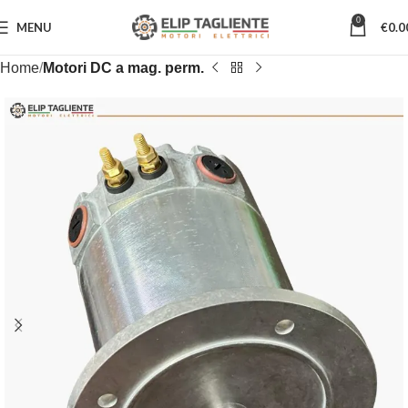
0
MENU
€
0.0
Home
Motori DC a mag. perm.