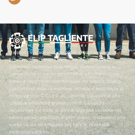
Da oltre cinquant’anni, dal 1969, siamo un luogo di
eccellenza nel settore elettromeccanico a livello
nazionale. La nostra esperienza, professionalità e
competitività ci hanno permesso di affermarci come
punto di riferimento inconfondibile nel settore. Siamo
specializzati nella riparazione, vendita e assistenza di
motori elettrici C.C. e C.A., offrendo soluzioni di alta
qualità e affidabilità ai nostri clienti. La nostra
reputazione è il frutto di anni di impegno costante nel
fornire servizi e prodotti di prim’ordine, rendendoci una
scelta sicura ed affidabile per tutte le necessità
elettromeccaniche.