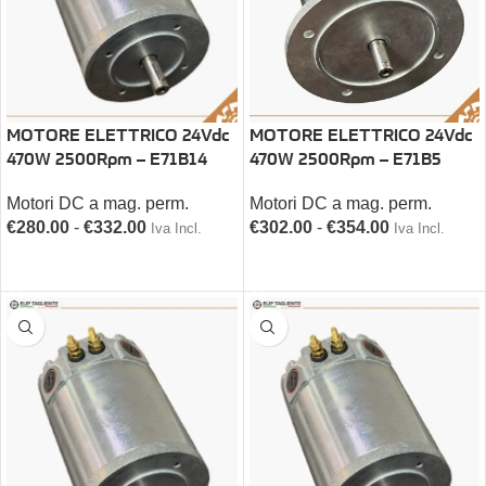
MOTORE ELETTRICO 24Vdc
MOTORE ELETTRICO 24Vdc
470W 2500Rpm – E71B14
470W 2500Rpm – E71B5
Motori DC a mag. perm.
Motori DC a mag. perm.
€
280.00
-
€
332.00
€
302.00
-
€
354.00
Iva Incl.
Iva Incl.
SCEGLI
SCEGLI