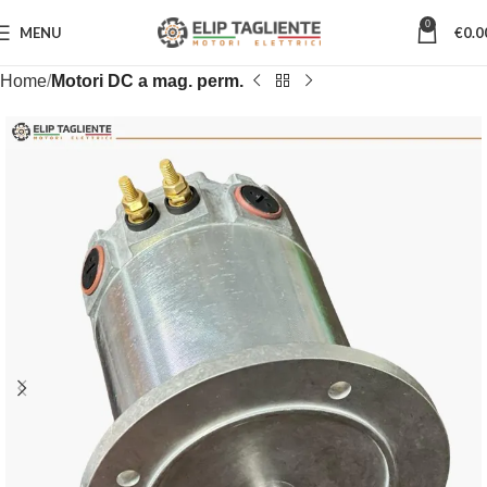
0
MENU
€
0.0
Home
Motori DC a mag. perm.