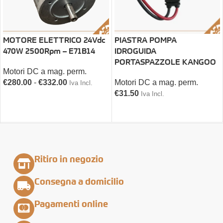
PIASTRA POMPA
MOTORE ELETTRICO 24Vdc
IDROGUIDA
470W 2500Rpm – E71B14
PORTASPAZZOLE KANGOO
Motori DC a mag. perm.
Motori DC a mag. perm.
€
280.00
-
€
332.00
Iva Incl.
€
31.50
Iva Incl.
SCEGLI
AGGIUNGI AL CARRELLO
Ritiro in negozio
Consegna a domicilio
Pagamenti online