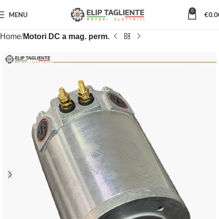
0
MENU
€
0.0
Home
Motori DC a mag. perm.