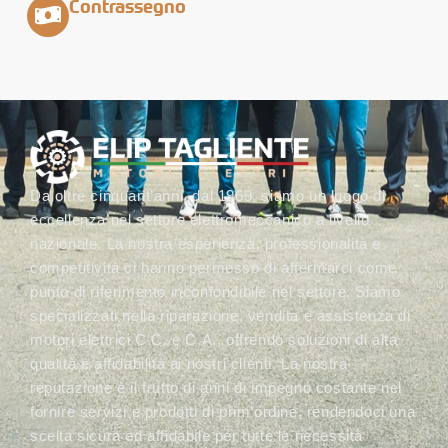
Contrassegno
Da oltre cinquant’anni, dal 1969, siamo un luogo di
eccellenza nel settore elettromeccanico a livello
nazionale. La nostra esperienza, professionalità e
competitività ci hanno permesso di affermarci come
punto di riferimento inconfondibile nel settore. Siamo
specializzati nella riparazione, vendita e assistenza di
motori elettrici C.C. e C.A., offrendo soluzioni di alta
qualità e affidabilità ai nostri clienti. La nostra
reputazione è il frutto di anni di impegno costante nel
fornire servizi e prodotti di prim’ordine, rendendoci una
scelta sicura ed affidabile per tutte le necessità