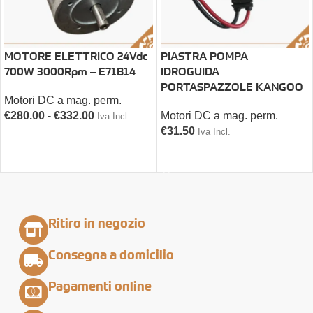
MOTORE ELETTRICO 24Vdc
PIASTRA POMPA
700W 3000Rpm – E71B14
IDROGUIDA
PORTASPAZZOLE KANGOO
Motori DC a mag. perm.
€
280.00
-
€
332.00
Motori DC a mag. perm.
Iva Incl.
€
31.50
Iva Incl.
SCEGLI
AGGIUNGI AL CARRELLO
Ritiro in negozio
Consegna a domicilio
Pagamenti online