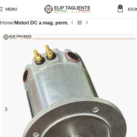
0
MENU
€
0.0
Home
Motori DC a mag. perm.