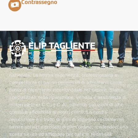
Contrassegno
Da oltre cinquant’anni, dal 1969, siamo un luogo di
eccellenza nel settore elettromeccanico a livello
nazionale. La nostra esperienza, professionalità e
competitività ci hanno permesso di affermarci come
punto di riferimento inconfondibile nel settore. Siamo
specializzati nella riparazione, vendita e assistenza di
motori elettrici C.C. e C.A., offrendo soluzioni di alta
qualità e affidabilità ai nostri clienti. La nostra
reputazione è il frutto di anni di impegno costante nel
fornire servizi e prodotti di prim’ordine, rendendoci una
scelta sicura ed affidabile per tutte le necessità