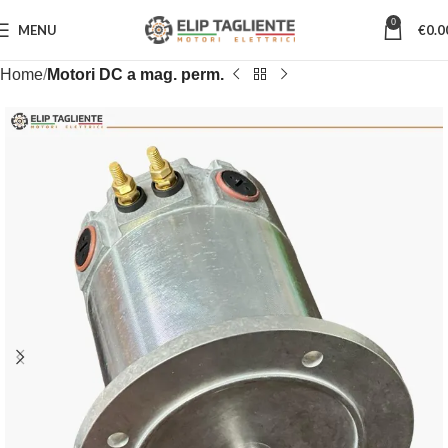
Applicazioni
0
MENU
€
0.0
Home
Motori DC a mag. perm.