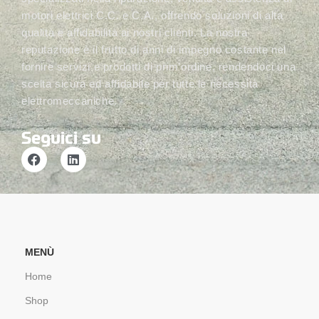
motori elettrici C.C. e C.A., offrendo soluzioni di alta
qualità e affidabilità ai nostri clienti. La nostra
reputazione è il frutto di anni di impegno costante nel
fornire servizi e prodotti di prim’ordine, rendendoci una
scelta sicura ed affidabile per tutte le necessità
elettromeccaniche.
Seguici su
MENÙ
Home
Shop