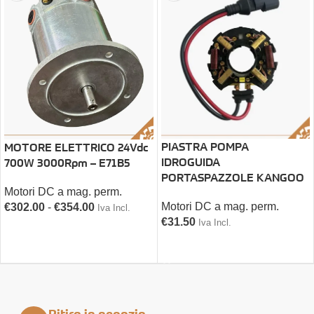
PIASTRA POMPA
MOTORE ELETTRICO 24Vdc
IDROGUIDA
700W 3000Rpm – E71B5
PORTASPAZZOLE KANGOO
Motori DC a mag. perm.
Motori DC a mag. perm.
€
302.00
-
€
354.00
Iva Incl.
€
31.50
Iva Incl.
SCEGLI
AGGIUNGI AL CARRELLO