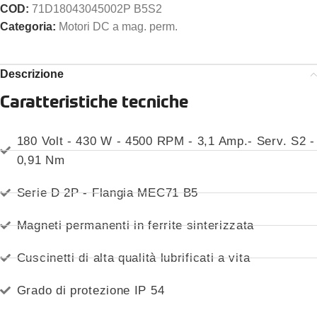
COD:
71D18043045002P B5S2
Categoria:
Motori DC a mag. perm.
Descrizione
Caratteristiche tecniche
180 Volt - 430 W - 4500 RPM - 3,1 Amp.- Serv. S2 -
0,91 Nm
Serie D 2P - Flangia MEC71 B5
Magneti permanenti in ferrite sinterizzata
Cuscinetti di alta qualità lubrificati a vita
Grado di protezione IP 54