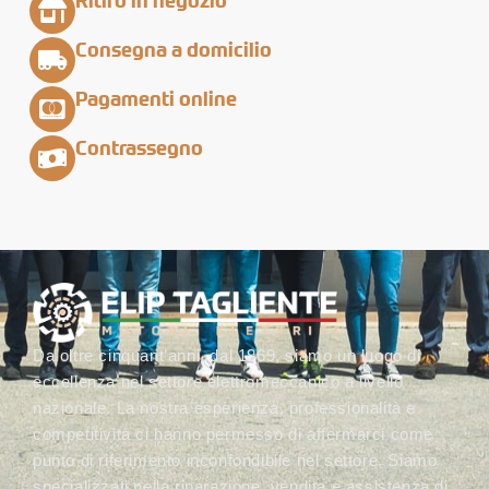
Ritiro in negozio
Consegna a domicilio
Pagamenti online
Contrassegno
Da oltre cinquant’anni, dal 1969, siamo un luogo di
eccellenza nel settore elettromeccanico a livello
nazionale. La nostra esperienza, professionalità e
competitività ci hanno permesso di affermarci come
punto di riferimento inconfondibile nel settore. Siamo
specializzati nella riparazione, vendita e assistenza di